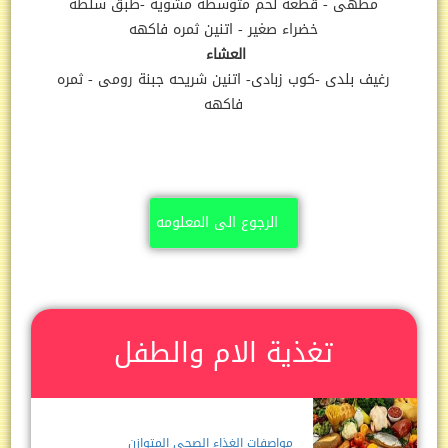
مطهى - قطعه لحم متوسطه مشويه -طبق سلطه
خضراء صغير - اتنين ثمره فاكهه
العشاء
رغيف بلدى -كوب زبادى- اتنين شريحه جبنة رومى - ثمره
فاكهه
الرجوع الى المعلومه
تغذية الام والطفل
مواصفات الغذاء الصحى المتوازن