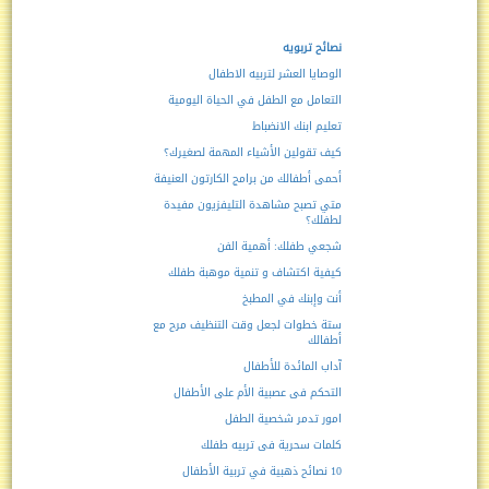
نصائح تربويه
الوصايا العشر لتربيه الاطفال
التعامل مع الطفل في الحياة اليومية
تعليم ابنك الانضباط
كيف تقولين الأشياء المهمة لصغيرك؟
أحمى أطفالك من برامج الكارتون العنيفة
متي تصبح مشاهدة التليفزيون مفيدة
لطفلك؟
شجعي طفلك: أهمية الفن
كيفية اكتشاف و تنمية موهبة طفلك
أنت وإبنك في المطبخ
ستة خطوات لجعل وقت التنظيف مرح مع
أطفالك
آداب المائدة للأطفال
التحكم فى عصبية الأم على الأطفال
امور تدمر شخصية الطفل
كلمات سحرية فى تربيه طفلك
10 نصائح ذهبية في تربية الأطفال