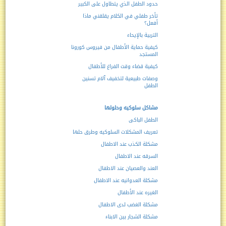
حدود الطفل الذي يتطاول على الكبير
تأخر طفلي في الكلام يقلقني ماذا
أفعل؟
التربية بالإيحاء
كيفية حماية الأطفال من فيروس كورونا
المستجد
كيفية قضاء وقت الفراغ للأطفال
وصفات طبيعية لتخفيف آلام تسنين
الطفل
مشاكل سلوكيه وحلولها
الطفل الباكى
تعريف المشكلات السلوكيه وطرق حلها
مشكلة الكذب عند الاطفال
السرقه عند الاطفال
العند والعصيان عند الاطفال
مشكلة العدوانيه عند الاطفال
الغيره عند الأطفال
مشكلة الغضب لدى الاطفال
مشكلة الشجار بين الابناء