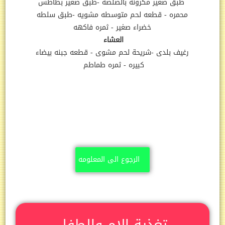
طبق صغير مكرونه بالصلصه -طبق صغير بطاطس
محمره - قطعه لحم متوسطه مشويه -طبق سلطه
خضراء صغير - ثمره فاكهه
العشاء
رغيف بلدى -شريحة لحم مشوى - قطعه جبنه بيضاء
كبيره - ثمره طماطم
الرجوع الى المعلومه
تغذية الام والطفل