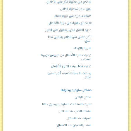
التحكم فى عصبية الأم على الأطفال
امور تدمر شخصية الطفل
كلمات سحرية فى تربيه طفلك
10 نصائح ذهبية في تربية الأطفال
حدود الطفل الذي يتطاول على الكبير
تأخر طفلي في الكلام يقلقني ماذا
أفعل؟
التربية بالإيحاء
كيفية حماية الأطفال من فيروس كورونا
المستجد
كيفية قضاء وقت الفراغ للأطفال
وصفات طبيعية لتخفيف آلام تسنين
الطفل
مشاكل سلوكيه وحلولها
الطفل الباكى
تعريف المشكلات السلوكيه وطرق حلها
مشكلة الكذب عند الاطفال
السرقه عند الاطفال
العند والعصيان عند الاطفال