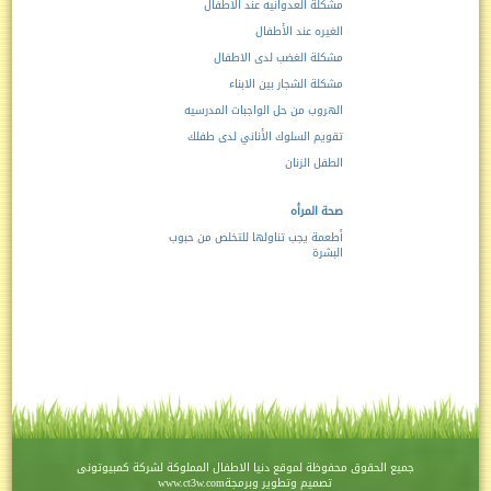
مشكلة العدوانيه عند الاطفال
الغيره عند الأطفال
مشكلة الغضب لدى الاطفال
مشكلة الشجار بين الابناء
الهروب من حل الواجبات المدرسيه
تقويم السلوك الأناني لدى طفلك
الطفل الزنان
صحة المرأه
أطعمة يجب تناولها للتخلص من حبوب
البشرة
جميع الحقوق محفوظة لموقع
دنيا الاطفال
المملوكة لشركة
كمبيوتونى
تصميم وتطوير وبرمجة
www.ct3w.com