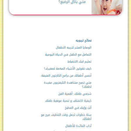
متي يأكل الرضيع؟
نصائح تربويه
الوصايا العشر لتربيه الاطفال
التعامل مع الطفل في الحياة اليومية
تعليم ابنك الانضباط
كيف تقولين الأشياء المهمة لصغيرك؟
أحمى أطفالك من برامج الكارتون العنيفة
متي تصبح مشاهدة التليفزيون مفيدة
لطفلك؟
شجعي طفلك: أهمية الفن
كيفية اكتشاف و تنمية موهبة طفلك
أنت وإبنك في المطبخ
ستة خطوات لجعل وقت التنظيف مرح مع
أطفالك
آداب المائدة للأطفال