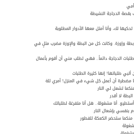
أمي
 بقصة الدجاجة النشيطة
ة تحكيها لك، وأنا أمثل معها الأدوار المطلوبة
طة وإوزة. وكانت كل من البطة والإوزة مضرب مثلٍ في
ي طلبات الدجاجة دائماً.. فهي تطلب مني أن أقوم بأعمال
ن ألبي طلباتها! إنها كثيرة الطلبات
نا مضطرة أن أعمل كل شيء في المنزل! أمري للهَ
نكما تشعل لي النار
البطة لا أقدر
ا أستطيع. أنا مشغولة.. هل أنا متفرغة لطلباتك
وم بنفسي بإشعال النار.
ن منكما ستحضر الكعكة للفطور
مشغولة
 مشغولة