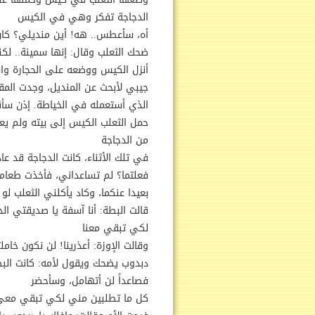
الدجاجة تفكر وهي في الكيس
أه، سأعطس.. هه! أين منديلي؟ ك
ضحك الثعلب وقال: إنها سمينة.. لكنن
أنزل الكيس ووضعه على الحجارة واس
جيبي لأبحث عن المنديل، وجدت الم
الذي أستعمله في الخياطة. إذن سأ
حمل الثعلب الكيس إلى بيته ولم يعر
من الدجاجة
في تلك الأثناء، كانت الدجاجة قد عا
فعلتما؟ لم تساعداني، فأخذت طعا
بعيدا عنكما، وكاد يأكلني الثعلب لو
قالت البطة: أنا آسفة يا صديقتي ال
لكي تبقي معنا
وقالت الإوزة: أعذرينا! لن نكون خام
دبدوب يضحك ويقول لأمه: كانت البطة
فصاعداً لن أتهامل، وسأحضر
كل ما تطلبين مني لكي تبقي معي 