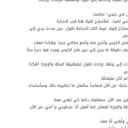
ان في جيبي! عطست
ي تعبت.. فلأسترح قليلا هنا قرب الحجارة
تراح قليلا، فيما كانت الدجاجة تقول: حين مددت يدي إلى
قص
قص الكيس وأخرج منه وأضع مكاني حجرا. وهكذا فعلت.
ف حقيقة ما جرى إلى حين فتح الكيس ووجد فيه حجراً بدلاً
دت إلى بيتها، وراحت تقول لرفيقتيها البطة والإوزة: أهكذا
مي
 لم أكن متيقظة
دجاجة! من الآن فصاعداً سأفعل ما تطلبينه حالا، وسأساعدك
لتين بعد الآن. سنعاونك دائما كي تبقي معنا.
 والإوزة تفعلان كما أفعل أنا. صدقيني يا أمي، من الآن
وأبقى أنا معك