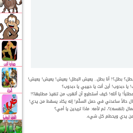
ب: بطل؟ بطل؟! أنا بطل.. يعيش البطل! يعيش! يعيش! يعيش!
يا دبدوب! أين أنت يا حبيبي يا دبدوب؟
طلباً! يا ألله! كيف أستطيع أن أتهرب من تنفيذ مطلبها؟!
تعال حالاً ساعدني في حمل السلّم! إنه يكاد يسقط من يدي!
ال (لنفسه)؟، ثم لأمه: ماذا تريدين يا أمي؟
ت من يدي ويحطم كل شيء.