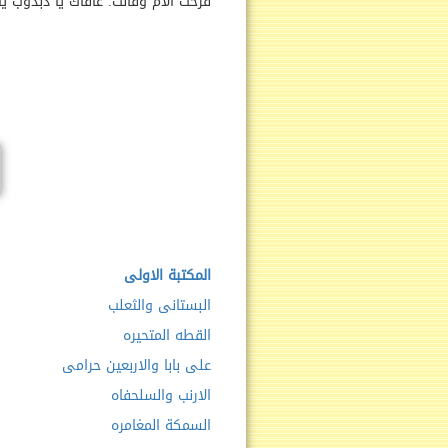
فرحت الأم وقالت: عافاك يا دبدوب ي
المكتبة الاولى
البستانى والثعلب
القطه المتحيره
على بابا والاربعين حرامى
الارنب والسلحفاه
السمكة المغامره