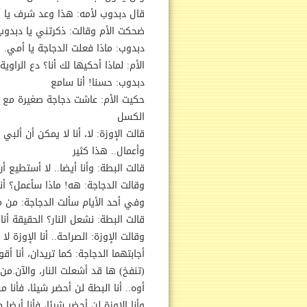
قال دبدوب لأمه: هذا وعد شرف يا 
ضحكت الأم وقالت: ذكرتني يا دبدوب
دبدوب: ماذا فعلت الدجاجة يا أمي.
الأم: لماذا أحكيها لك أنا؟ دع الراوي
دبدوب: حسنا! أنا سامع
حكيت الأم: عاشت دجاجة صغيرة مع ب
الكسل
قالت الإوزة: لا، أنا لا يمكن أن ألب
وأعمال.. هذا كثير
قالت البطة: وأنا أيضا.. لا أستطيع أ
وقالت الدجاجة: هه! ماذا سأعمل؟ أ
وفي أحد الأيام سألت الدجاجة: من م
قالت البطة: نشعل النار؟ الحقيقة أنا 
وقالت الإوزة: الصراحة.. أنا الإوزة ل
أجابتهما الدجاجة: كما تريدان، أنا أق
(تنفخ) ها قد أشعلت النار، والآن.م
أوه.. أنا البطة لن أحضر شيئا، فأنا 
وأنا الإوزة لن أحضر شيئا، فأنا أيضا