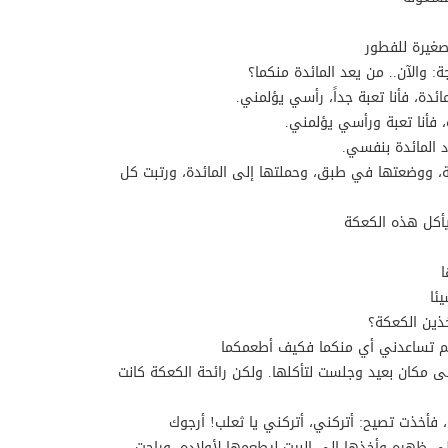
صغيرة للفطور
: والآن.. من يعد المائدة منكما؟
مائدة، فأنا تعبة جداً، رأسي يؤلمني.
ة، فأنا تعبة ورأسي يؤلمني.
اد المائدة بنفسي.
كة، ووضعتها في طبق، وحملتها إلى المائدة، ورتبت كل
 يأكل هذه الكعكة
ا
ئا
خذين الكعكة؟
، لم تساعدني أي منكما فكيف أطعمكما
ى مكان بعيد وجلست لتأكلها. ولكن رائحة الكعكة كانت
 فأخذت تصيح: أتركني، أتركني يا ثعلب! أرجوك
ظهره وأخذها إلى البيت ليطعمها لأولاده. وراحت