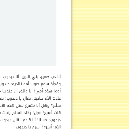
أنا دب صغير، بني اللون. أنا دبدو
وفجأة سمع صوت أمه تناديه: دبدوب! 
أوه! هذه أمي! أنا واثق أن عندها م
عادت الأم تناديه: تعال يا دبدوب! 
سلّم؟ وهل أنا متفرغ لمثل هذه الأعم
قلت أسرع! عجل! يكاد السلم يفل
دبدوب: حسنا! أنا قادم.. قال دبدوب
الأم: أسرع! أسرع يا دبدوب