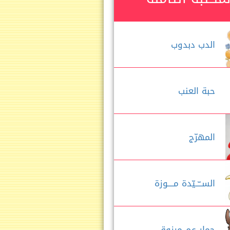
الدب دبدوب
حبة العنب
المهرّج
الســّــيّدة مــــوزة
حمار عم مرزوق