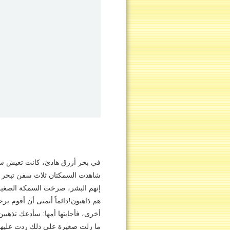
في بحر أزرق هادئ، كانت تعيش سمك
شاهدت السمكتان ثلاث سفن تبحر في ا
إنهم البشر، صرخت السمكة الصغير
هم ذاهبون!‏دائماً أتمنى أن أقوم 
أخرى، فأجابتها أمها: سأدعك تذهبين 
ما زلت صغيرة على ذلك ردت عليها ا