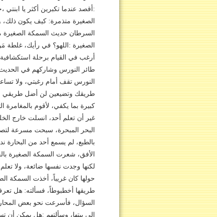
:أقصد عندما تكبرين أكثر يا ابنتي ،
الصغيرة متذمرة: كيف يكون ذلك، و
السرطان حديث السمكة الصغيرة مع أ
الصغيرة :اللهو؟ في رأيك، غلطة مَن 
أرغب في القيام برحلة استكشافية، 
طائر النورس وشاركهم في الحديث قائ
النورس تقف أمام رغبتي، ولا تساعدن
طريقك وتضيعين لن أضل طريقي ولن 
كبيرة بما يكفي، لأقوم بالمغامرة ا
غير أن تعلم أحد، انسلت خارج الخ
البحر المبحرة، سبحت مسرعة لتصل إ
بالطبع، لم يسمع أحد من البحارة ن
الأفق، شعرت السمكة الصغيرة بالخ
لكنها وجدت نفسها ضائعة، ولا تعلم
حولها كان غريباً، أخذت السمكة ا
طريقها أخطبوطاً، فسألته: هل تعرف
السؤال، فأسرعت نحو بعض المحار ا
إلى بيتها، وسألتهم :هل يمكن أن تسا