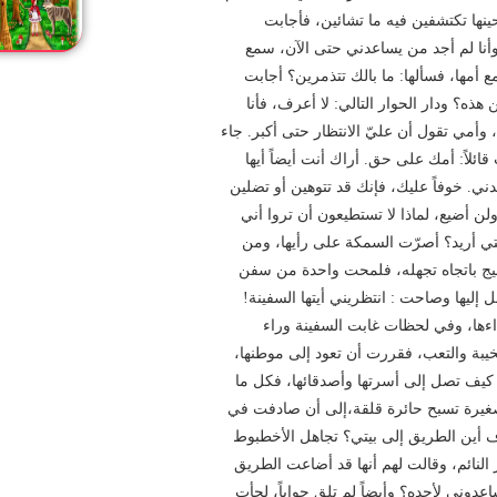
حينها تكتشفين فيه ما تشائين، فأجابت
أنا لم أجد من يساعدني حتى الآن، سمع
مها، فسألها: ما بالك تتذمرين؟ أجابت
هذه؟ ودار الحوار التالي: لا أعرف، فأنا
وأمي تقول أن عليّ الانتظار حتى أكبر. جاء
لاً: أمك على حق.‏ أراك أنت أيضاً أيها
ي.‏ خوفاً عليك، فإنك قد تتوهين أو تضلين
أضيع، لماذا لا تستطيعون أن تروا أني
لتي أريد؟‏ أصرّت السمكة على رأيها، ومن
ليج باتجاه تجهله، فلمحت واحدة من سفن
ليها وصاحت : انتظريني أيتها السفينة!
داءها، وفي لحظات غابت السفينة وراء
يبة والتعب، فقررت أن تعود إلى موطنها،
 كيف تصل إلى أسرتها وأصدقائها، فكل ما
لصغيرة تسبح حائرة قلقة،إلى أن صادفت في
 أين الطريق إلى بيتي؟‏ تجاهل الأخطبوط
لنائم، وقالت لهم أنها قد أضاعت الطريق
عدوني لأجده؟ وأيضاً لم تلق جواباً، لجأت