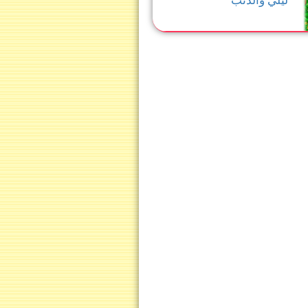
ليلي والذئب