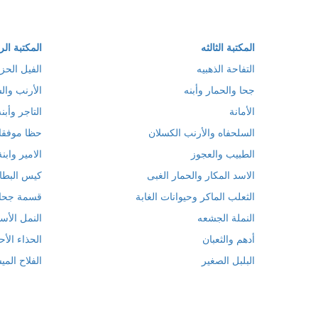
المكتبة الثالثه
المكتبة الر
التفاحة الذهبيه
الفيل الحز
جحا والحمار وأبنه
الأرنب وال
الأمانة
التاجر وأبنه
السلحفاه والأرنب الكسلان
حظا موفقا 
الطبيب والعجوز
الامير وابن
الاسد المكار والحمار الغبى
كيس البط
الثعلب الماكر وحيوانات الغابة
قسمة جحا
النملة الجشعه
النمل الأس
أدهم والثعبان
الحذاء الأح
البلبل الصغير
الفلاح المي