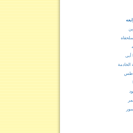
ابعه
ين
سلحفاه
أبى
ة الخادمة
اطس
ود
مر
سور