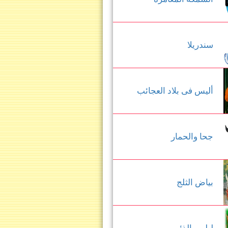
سندريلا
أليس فى بلاد العجائب
جحا والحمار
بياض الثلج