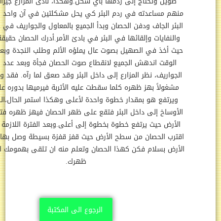
طويل وتحتاج إلى ردمها بأي شكل.وهكذا، نادى المزارع جيرانه وطلب
هم مساعدته في ردم البئر كي يحل مشكلتين في آن واحد التخلص من
بئر الجاف ودفن الحصان وبدأ الجميع بالمعاول والجواريف في جمع الأتربة
النفايات وإلقائها في البئر في بادئ الأمر.أدرك الحصان حقيقة ما يجري
ث أخذ في الصهيل بصوت عال يملؤه الألم وطلب النجدة وبعد قليل من
الوقت اندهش الجميع لانقطاع صوت الحصان فجأة وبعد عدد قليل من
لجواريف، نظر المزارع إلى داخل البئر وقد صعق لما رآه. فقد وجد الحصان
مشغولاً بهز ظهره كلما سقطت عليه الأتربة فيرميها بدوره على الأرض
ويرتفع هو بمقدار خطوة واحدة لأعلى وهكذا استمر الحال،الكل يلقي
أوساخ إلى داخل البئر فتقع على ظهر الحصان فيهز ظهره فتسقط على
لأرض حيث يرتفع خطوة بخطوة إلى أعلى.وبعد الفترة اللازمة لملء البئر
ترب الحصان من سطح الأرض حيث قفز قفزة بسيطة وصل بها إلى سطح
أرض بسلام فكن كهذا الحصان وتعلم منه ان تلقى بهمومك العالقة وراء
ظهرك.
الرجوع الى المكتبة