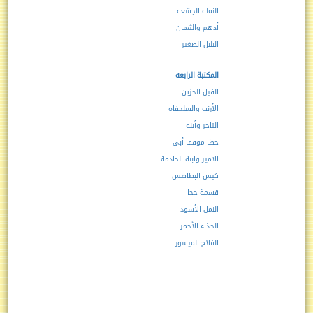
النملة الجشعه
أدهم والثعبان
البلبل الصغير
المكتبة الرابعه
الفيل الحزين
الأرنب والسلحفاه
التاجر وأبنه
حظا موفقا أبى
الامير وابنة الخادمة
كيس البطاطس
قسمة جحا
النمل الأسود
الحذاء الأحمر
الفلاح الميسور