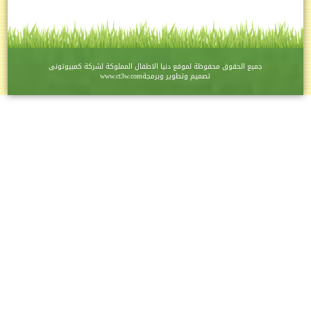
ع الحقوق محفوظة لموقع
دنيا الاطفال
المملوكة لشركة
كمبيوتونى
تصميم وتطوير وبرمجة
www.ct3w.com