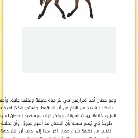
ع حصان أحد المزارعين في بئر مياه عميقة ولكنّها جافة، وأجهش الحيوان
البكاء الشديد من الألم من أثر السقوط .واستمر هكذا لعدة ساعات كان
مزارع خلالها يبحث الموقف ويفكر كيف سيستعيد الحصان.لم يستغرق الأمر
طويلاً كي يُقنع نفسه بأن الحصان قد أصبح عجوزًا، وأن تكلفة استخراجه
تقترب من تكلفة شراء حصان آخر، هذا إلى جانب أن البئر جافة منذ زمن