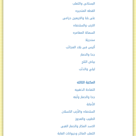
البستانى والثعلب
القطه المتحيره
على بابا والاربعين حرامى
الارنب والسلحفاه
السمكة المغامره
سندريلا
أليس فى بلاد العجائب
جحا والحمار
بياض الثلج
ليلي والذئب
المكتبة الثالثه
التفاحة الذهبيه
جحا والحمار وأبنه
الأمانة
السلحفاه والأرنب الكسلان
الطبيب والعجوز
الاسد المكار والحمار الغبى
الثعلب الماكر وحيوانات الغابة