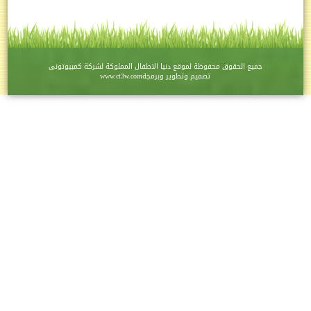
ع الحقوق محفوظة لموقع
دنيا الاطفال
المملوكة لشركة
كمبيوتونى
تصميم وتطوير وبرمجة
www.ct3w.com