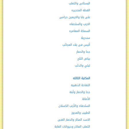
البستانى والثعلب
القطه المتحيره
على بابا والاربعين حرامى
الارنب والسلحفاه
السمكة المغامره
سندريلا
أليس فى بلاد العجائب
جحا والحمار
بياض الثلج
ليلي والذئب
المكتبة الثالثه
التفاحة الذهبيه
جحا والحمار وأبنه
الأمانة
السلحفاه والأرنب الكسلان
الطبيب والعجوز
الاسد المكار والحمار الغبى
الثعلب الماكر وحيوانات الغابة