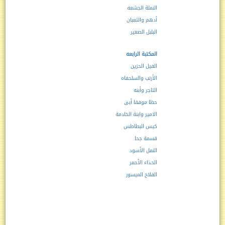
النملة الجشعه
أدهم والثعبان
البلبل الصغير
المكتبة الرابعه
الفيل الحزين
الأرنب والسلحفاه
التاجر وأبنه
حظا موفقا أبى
الامير وابنة الخادمة
كيس البطاطس
قسمة جحا
النمل الأسود
الحذاء الأحمر
الفلاح الميسور