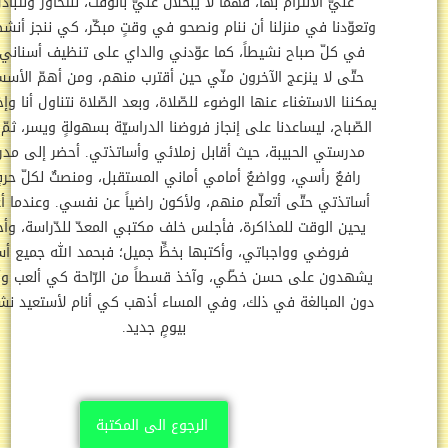
عليّ الالتزام بها، فهما لا يبخلان عليّ بالوقت، لنتحاور ونتبادل الآراء،
عوّدنا في منزلنا أن ننام ونصحو في وقتٍ مبكّر، كي ننجز أنشطتنا. وأقوم
ي كلّ صباح نشيطاً، كما عوّدني والداي على تنظيف أسناني باستمرار،
تّى لا ينزعج الآخرون منّي حين أقترب منهم، ومن أهمّ الأسس الّتي لا
ننا الاستغناء عنها الوضوء للصّلاة، وبعد الصّلاة نتناول أنا وإخوتي إفطار
صّباح، ليساعدنا على إنجاز فروضنا الدراسيّة بسهولةٍ ويسر، ثمّ أذهب إلى
درستي الحبيبة، حيث أقابل زملائي وأساتذتي. أحضر إلى مدرستي وأنا
رافعٌ رأسي، وواضعٌ أمامي أماني المستقبل، ومنصتٌ لكلّ حرفٍ ينطقه
ساتذتي حتّى أتعلّم منهم، ولأكون راضياً عن نفسي. وعندما أعود للمنزل
حين الوقت للمذاكرة، فأجلس خلف مكتبي المعدّ للدّراسة، وأحفظ جميع
فروضي وواجباتي، وأكتبها بخطٍّ جميل؛ فبحمد الله جميع أساتذتي
هدون على حسن خطّي، وآخذ قسطاً من الرّاحة كي ألعب وأمرح، ولكن
ن المبالغة في ذلك، وفي المساء أذهب كي أنام لأستعيد نشاطي للبدء
بيومٍ جديد.
الرجوع الى المكتبة