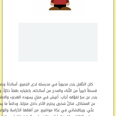
كان الطّفل بندر محبوباً في مدرسته لدى الجميع، أساتذةً وزملاءً، ونال
طاً كبيراً من الثّناء والمدح من أساتذته، باعتباره طفلاً ذكيّاً، وعندما سُئل
در عن سرّ تفوّقه أجاب: أعيش في منزلٍ يسوده الهدوء والاطمئنان، بعيداً
ن المشاكل، فكلّ شخصٍ يحترم الآخر داخل منزلنا، ودائماً ما يسأل والديّ
عنّي، ويناقشاني في عدّة مواضيع، من أهمّها الدّراسة والواجبات التي