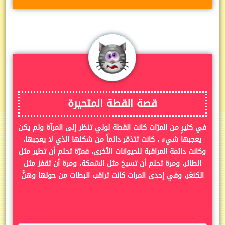
قصة القطة المتحيرة
في كثيرٍ من المرّات كانت القطة لولي تنظر إلى المرآة ولم يكن
يعجبها شيء ، كانت تتذمّر دائماً من شكلها الذي لا يعجبها،
وكانت دائمة المراقبة للحيوانات الأخرى، فمرّة تحلم أن تطير مثل
الطائر، ومرة تحلم أن تسبحَ مثل السّمكة، ومرة أن تقفز مثل
الكنغر، وفي إحدى المرات كانت تراقب البطات من حولها وهنَّ