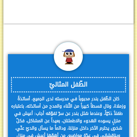
الطّفل المثاليّ
كان الطّفل بندر محبوباً في مدرسته لدى الجميع، أساتذةً
وزملاءً، ونال قسطاً كبيراً من الثّناء والمدح من أساتذته، باعتباره
طفلاً ذكيّاً، وعندما سُئل بندر عن سرّ تفوّقه أجاب: أعيش في
منزلٍ يسوده الهدوء والاطمئنان، بعيداً عن المشاكل، فكلّ
شخصٍ يحترم الآخر داخل منزلنا، ودائماً ما يسأل والديّ عنّي،
ويناقشاني في عدّة مواضيع، من أهمّها أعيش في منزلٍ