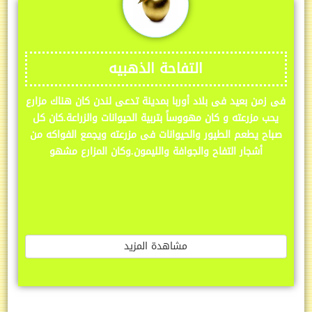
التفاحة الذهبيه
فى زمن بعيد فى بلاد أوربا بمدينة تدعى لندن كان هناك مزارع
يحب مزرعته و كان مهووساً بتربية الحيوانات والزراعة.كان كل
صباح يطعم الطيور والحيوانات فى مزرعته ويجمع الفواكه من
أشجار التفاح والجوافة والليمون.وكان المزارع مشهو
مشاهدة المزيد