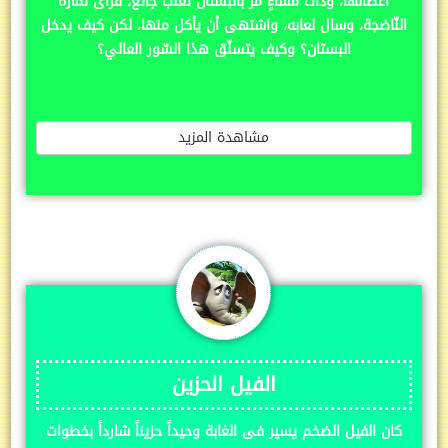
أغصانها، وذات مساءٍ مرّ بالبستان ثعلبٌ جائع، فرأى ثماره
النّاضجة، وسال لعابه، واشتهى أن يأكل منها، لكن كيف يدخل
البستان؟ وكيف يتسلّق هذا السّور العالي؟
مشاهدة المزيد
الفيل الحزين
كان الفيل الضخم يسير فى الغابة وحيداً حزيناً شارداً بخطوات