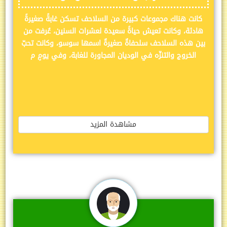
كانت هناك مجموعات كبيرة من السلاحف تسكن غابةً صغيرةً
هادئة، وكانت تعيش حياةً سعيدة لعشرات السنين، عُرفت من
بين هذه السلاحف سلحفاةٌ صغيرةٌ اسمها سوسو، وكانت تحبّ
الخروج والتنزّه في الوديان المجاورة للغابة، وفي يومٍ م
مشاهدة المزيد