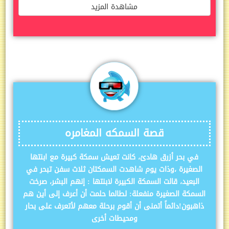
مشاهدة المزيد
قصة السمكه المغامره
في بحر أزرق هادئ، كانت تعيش سمكة كبيرة مع ابنتها
الصغيرة ،وذات يوم شاهدت السمكتان ثلاث سفن تبحر في
البعيد، قالت السمكة الكبيرة لابنتها : إنهم البشر، صرخت
السمكة الصغيرة منفعلة: لطالما حلمت أن أعرف إلى أين هم
ذاهبون!‏دائماً أتمنى أن أقوم برحلة معهم لأتعرف على بحار
ومحيطات أخرى