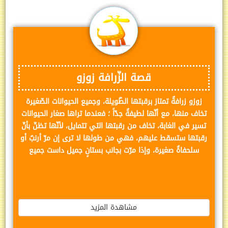
قصة الزّرافة زوزو
زوزو زرافةٌ تمتاز برقبتها الطّويلة، وجميع الحيوانات الصّغيرة
تخاف منها، مع أنّها لطيفةٌ جدّاً ؛ فعندما تراها صغار الحيوانات
تسير في الغابة، تخاف من رقبتها التي تتمايل، لأنّها تظنّ بأنّ
رقبتها ستسقط عليهم، فهي من طولها لا ترى إن مرّ أرنبٌ أو
سلحفاةٌ صغيرة، وإذا مرّت بجانب بستانٍ جميل داست جميع
مشاهدة المزيد