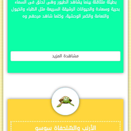
بطيئة متثاقلة بينما يشاهد الطيور وهى تحلق فى السماء
بحرية وسعادة والحيوانات الرشيقة السريعة مثل الظباء والخيول
والنعامة والحُمر الوحشية، وكلما شاهد مرحهم وه
مشاهدة المزيد
الأرنب والسّلحفاة سوسو