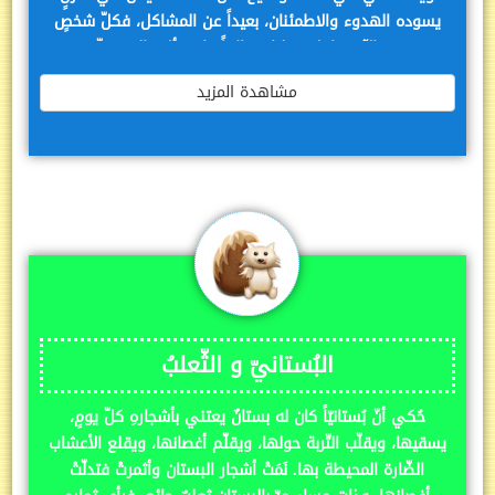
يسوده الهدوء والاطمئنان، بعيداً عن المشاكل، فكلّ شخصٍ
يحترم الآخر داخل منزلنا، ودائماً ما يسأل والديّ عنّي،
ويناقشاني في عدّة مواضيع، من أهمّها
مشاهدة المزيد
البُستانيّ و الثّعلبُ
حُكي أنّ بُستانيّاً كان له بستانٌ يعتني بأشجارهِ كلّ يومٍ،
يسقيها، ويقلّب التّربة حولها، ويقلّم أغصانها، ويقلع الأعشاب
الضّارة المحيطة بها. نَمَتْ أشجار البستان وأثمرتْ فتدلّتْ