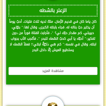
الزعتر بالشطه
كان ياما كان في قديم الزّمان، ملكٌ لديه ثلاث فتيات، أحبّ يوماً
أن يختبر حبّ بناته له، فجاء بابنته الكبرى، وقال لها:" بنيّتي،
حبيبتي، كم مقدار حبّك لي؟ "، فأجابت الفتاة فوراً من دون
تفكير:" أحبّك يا أبي كحبّ السّمك للبحر "، فأعُجب الأب بجواب
ابنته، وقال في نفسه:" كم هي ذكيّةٌ ابنتي!! فعلاً السّمك لا
يستطيع العيش إلّا داخل البحر
مشاهدة المزيد